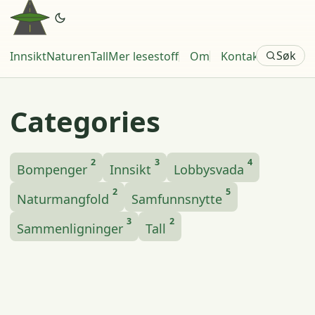
Søk
Innsikt
Naturen
Tall
Mer lesestoff
Om
Kontakt
Categories
2
3
4
Bompenger
Innsikt
Lobbysvada
2
5
Naturmangfold
Samfunnsnytte
3
2
Sammenligninger
Tall