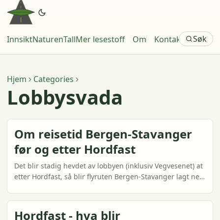
Søk
Innsikt
Naturen
Tall
Mer lesestoff
Om
Kontakt
Hjem
Categories
Lobbysvada
Om reisetid Bergen-Stavanger
før og etter Hordfast
Det blir stadig hevdet av lobbyen (inklusiv Vegvesenet) at
etter Hordfast, så blir flyruten Bergen-Stavanger lagt ned,
og at det vil ta like lang tid Bergen-Stavanger med
ekspressbuss som med fly, nemlig to timer. Dette må
være feil. Ved å bruke realistiske estimat på total reisetid,
Hordfast - hva blir
inklusiv terminaltider, så vil en reise ekspressbuss vil ta