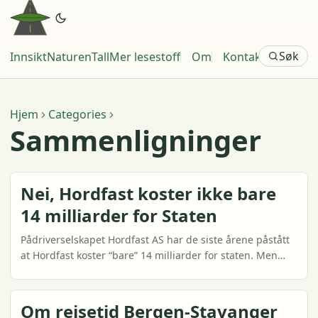
Søk
Innsikt
Naturen
Tall
Mer lesestoff
Om
Kontakt
Hjem
Categories
Sammenligninger
Nei, Hordfast koster ikke bare
14 milliarder for Staten
Pådriverselskapet Hordfast AS har de siste årene påstått
at Hordfast koster “bare” 14 milliarder for staten. Men
Staten vegvesen opererer med et tall som 10-14
milliarder høyere. Selv tror jeg at inngangstallene i SVV
sitt regnestykke er urealistiske, og hevder her at det er
Om reisetid Bergen-Stavanger
mer sannsynlig at prosjektet kan koste rundt 88