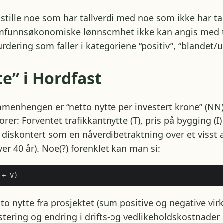
ille noe som har tallverdi med noe som ikke har tallv
samfunnsøkonomiske lønnsomhet ikke kan angis med t
rdering som faller i kategoriene “positiv”, “blandet/us
te” i Hordfast
ammenhengen er “netto nytte per investert krone” (NN)
orer: Forventet trafikkantnytte (T), pris på bygging (I)
 diskontert som en nåverdibetraktning over et visst a
ver 40 år). Noe(?) forenklet kan man si:
o nytte fra prosjektet (sum positive og negative virk
tering og endring i drifts-og vedlikeholdskostnader