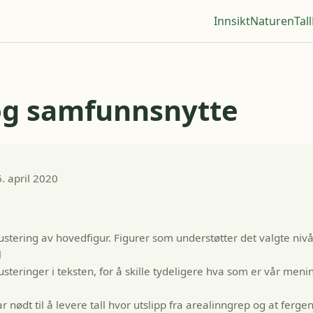
Innsikt
Naturen
Tall
og samfunnsnytte
. april 2020
stering av hovedfigur. Figurer som understøtter det valgte nivåe
l
usteringer i teksten, for å skille tydeligere hva som er vår me
r nødt til å levere tall hvor utslipp fra arealinngrep og at ferge