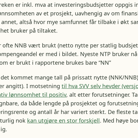
streken er inkl. mva at investeringsbudsjetter oppgis 
lønnsomheten av et prosjekt, uavhengig av om finan
 annet, altså hvor mye samfunnet får tilbake i økt s
t bruker på tiltaket.
ofte NNB vært brukt (netto nytte per statlig budsje
bompengeandel er med i bildet. Nyeste NTP bruker n
som er brukt i rapportene brukes bare “NN”
det kommet mange tall på prissatt nytte (NNK/NNB
er angitt). I motsetning
til hva SVV selv hevder (versjo
ativ lønnsomhet til positiv
, alt etter forutsetninger. T
gnbare, da både lengde på prosjektet og forutsetnin
ringsrente og antall år har variert sterkt. De fleste t
turlig nok
kan utgjøre en stor forskjell
. Med høye bo
ig.