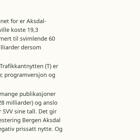
net for er Aksdal-
ille koste 19,3
imert til svimlende 60
lliarder dersom
 Trafikkantnytten (T) er
ger, programversjon og
ange publikasjoner
 milliarder) og anslo
 SVV sine tall. Det gir
vestering Bergen Aksdal
gativ prissatt nytte. Og