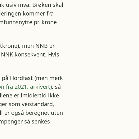
inklusiv mva. Brøken skal
sieringen kommer fra
amfunnsnytte pr. krone
ttkrone), men NNB er
å NNK konsekvent. Hvis
) på Hordfast (men merk
n fra 2021, arkivert)
, så
allene er imidlertid ikke
ger som veistandard,
all er også beregnet uten
mpenger så senkes