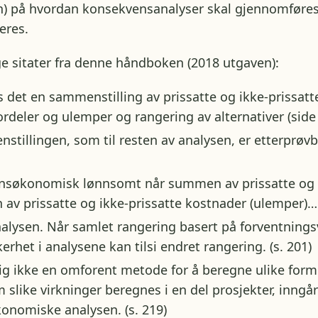
en) på hvordan konsekvensanalyser skal gjennomføres
eres.
ige sitater fra denne håndboken (2018 utgaven):
res det en sammenstilling av prissatte og ikke-prissa
ordeler og ulemper og rangering av alternativer (side
nstillingen, som til resten av analysen, er etterprøvb
nnsøkonomisk lønnsomt når summen av prissatte og i
av prissatte og ikke-prissatte kostnader (ulemper)… 
nalysen. Når samlet rangering basert på forventnings
rhet i analysene kan tilsi endret rangering. (s. 201)
pig ikke en omforent metode for å beregne ulike form
m slike virkninger beregnes i en del prosjekter, inngår
nomiske analysen. (s. 219)