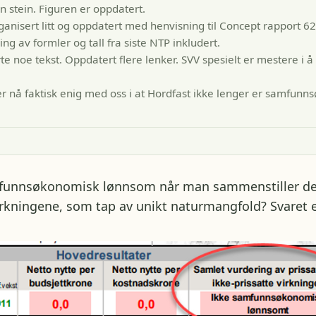
n stein. Figuren er oppdatert.
ganisert litt og oppdatert med henvisning til Concept rapport 6
ng av formler og tall fra siste NTP inkludert.
te noe tekst. Oppdatert flere lenker. SVV spesielt er mestere i å 
er nå faktisk enig med oss i at Hordfast ikke lenger er samfun
amfunnsøkonomisk lønnsom når man sammenstiller den
irkningene, som tap av unikt naturmangfold? Svaret e