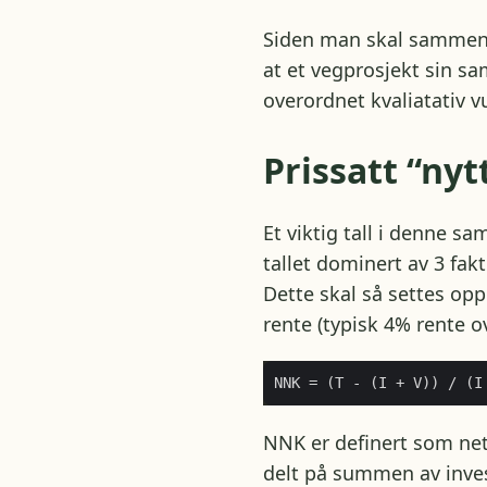
Siden man skal sammenst
at et vegprosjekt sin 
overordnet kvaliatativ vu
Prissatt “nyt
Et viktig tall i denne s
tallet dominert av 3 fakt
Dette skal så settes opp
rente (typisk 4% rente o
NNK er definert som nett
delt på summen av inves