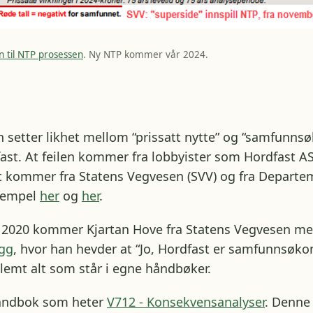
n til NTP prosessen
. Ny NTP kommer vår 2024.
man setter likhet mellom “prissatt nytte” og “samfunn
ast. At feilen kommer fra lobbyister som Hordfast A
t kommer fra Statens Vegvesen (SVV) og fra Departe
sempel
her
og
her
.
il 2020 kommer Kjartan Hove fra Statens Vegvesen m
egg
, hvor han hevder at “Jo, Hordfast er samfunnsøk
glemt alt som står i egne håndbøker.
håndbok som heter
V712 - Konsekvensanalyser
. Denne