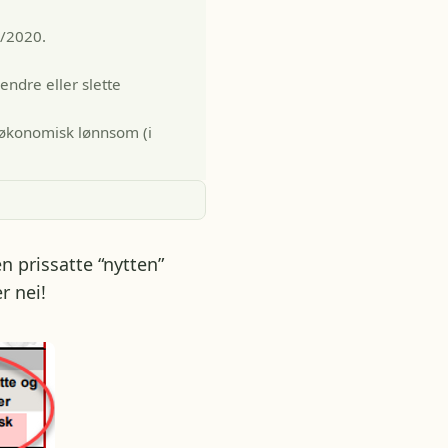
2/2020.
endre eller slette
nsøkonomisk lønnsom (i
 prissatte “nytten”
r nei!