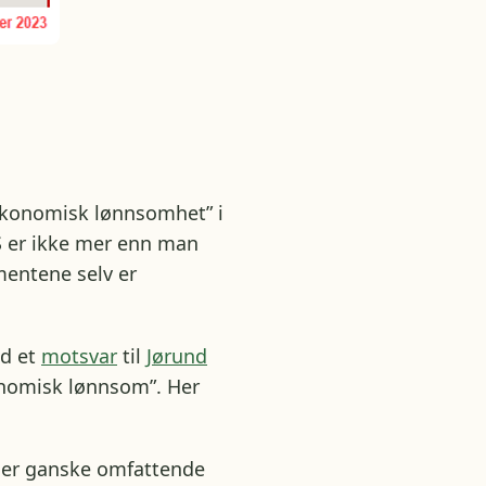
søkonomisk lønnsomhet” i
S er ikke mer enn man
mentene selv er
ed et
motsvar
til
Jørund
onomisk lønnsom”. Her
 er ganske omfattende