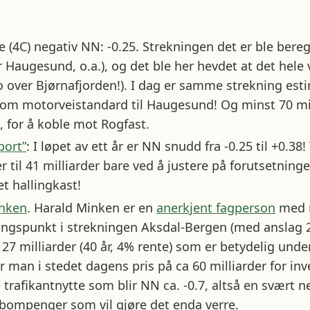
se (4C) negativ NN: -0.25. Strekningen det er ble bereg
Haugesund, o.a.), og det ble her hevdet at det hele v
ro over Bjørnafjorden!). I dag er samme strekning est
rsom motorveistandard til Haugesund! Og minst 70 mi
, for å koble mot Rogfast.
port”
: I løpet av ett år er NN snudd fra -0.25 til +0.38!
er til 41 milliarder bare ved å justere på forutsetnin
t hallingkast!
inken
. Harald Minken er en
anerkjent fagperson
med m
ngspunkt i strekningen Aksdal-Bergen (med anslag 28
 27 milliarder (40 år, 4% rente) som er betydelig under
r man i stedet dagens pris på ca 60 milliarder for in
afikantnytte som blir NN ca. -0.7, altså en svært ne
bompenger som vil gjøre det enda verre.