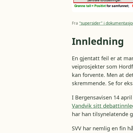
Fra
“supersider” i dokumentasjo
Innledning
En gjentatt feil er at 
veiprosjekter som Hordf
kan forvente. Men at de
skremmende. Se for ek
I Bergensavisen 14 apr
Vandvik sitt debattinnl
har han tilsynelatende 
SVV har nemlig en fin 