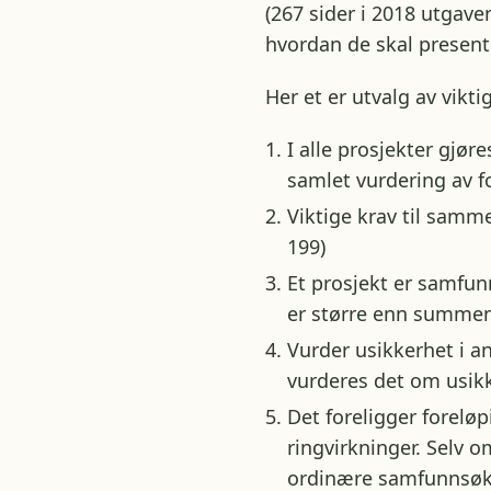
(267 sider i 2018 utgav
hvordan de skal present
Her et er utvalg av vikt
I alle prosjekter gjø
samlet vurdering av f
Viktige krav til samme
199)
Et prosjekt er samfu
er større enn summen 
Vurder usikkerhet i a
vurderes det om usikke
Det foreligger forelø
ringvirkninger. Selv o
ordinære samfunnsøko