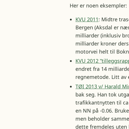
Her er noen eksempler:
KVU 2011
: Midtre tra
Bergen (Aksdal er nær 
milliarder (inklusiv b
milliarder kroner de
motorvei helt til Bokn
KVU 2012 “tilleggsrap
endret fra 14 milliard
regnemetode. Litt av e
TØI 2013 v/ Harald M
bak seg. Han tok utga
trafikkantnytten til ca
en NN på -0.06. Bruke
men beholder samme tr
dette fremdeles uten 