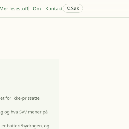
Søk
Mer lesestoff
Om
Kontakt
t for ikke-prissatte
ning og hva SVV mener på
n er batteri/hydrogen, og