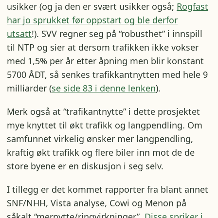
usikker (og ja den er svært usikker også;
Rogfast
har jo sprukket før oppstart og ble derfor
utsatt
!). SVV regner seg på “robusthet” i innspill
til NTP og sier at dersom trafikken ikke vokser
med 1,5% per år etter åpning men blir konstant
5700 ÅDT, så senkes trafikkantnytten med hele 9
milliarder (
se side 83 i denne lenken
).
Merk også at “trafikantnytte” i dette prosjektet
mye knyttet til økt trafikk og langpendling. Om
samfunnet virkelig ønsker mer langpendling,
kraftig økt trafikk og flere biler inn mot de de
store byene er en diskusjon i seg selv.
I tillegg er det kommet rapporter fra blant annet
SNF/NHH, Vista analyse, Cowi og Menon på
såkalt “mernytte/ringvirkninger”.
Disse spriker i