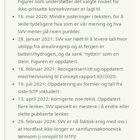
Figurer som understøtter det valgte nivået for
ikke-prissatte konsekvenser er lagt til
16. mai 2020: Mindre justeringer i teksten, for å
skille tydeligere hva som er vår mening og hva
SVV mener på noen punkter.
28. januar 2021: SVV var nødt til å levere tall hvor
utslipp fra arealinngrep og at fergen er
batteri/hydrogen, og da sank "nytten" som en
stein. Figuren er oppdatert.
16. februar 2021: Reorganisert litt og oppdatert
med henvisning til Concept rapport 62/2020.
19. juli 2021: Oppdatering av formler og tall fra
siste NTP inkludert.
13. april 2022: Korrigerte noe tekst. Oppdatert
flere lenker. SVV spesielt er mestere i å endre eller
slette publiserte lenker.
29. februar 2024: SVV er nå faktisk enig med oss i
at Hordfast ikke lenger er samfunnsøkonomisk
lønnsom (i innspill til NTP)!