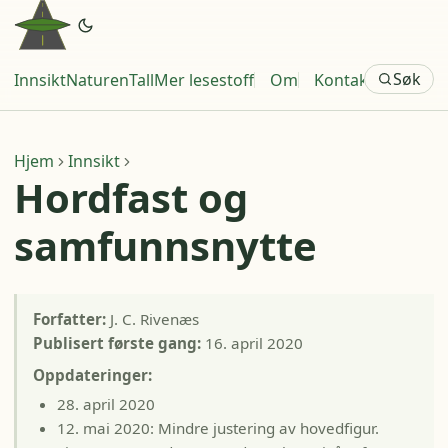
Søk
Innsikt
Naturen
Tall
Mer lesestoff
Om
Kontakt
Hjem
Innsikt
Hordfast og
samfunnsnytte
Forfatter:
J. C. Rivenæs
Publisert første gang:
16. april 2020
Oppdateringer:
28. april 2020
12. mai 2020: Mindre justering av hovedfigur.