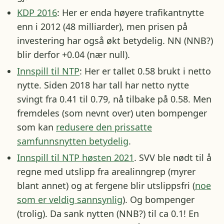
KDP 2016
: Her er enda høyere trafikantnytte
enn i 2012 (48 milliarder), men prisen på
investering har også økt betydelig. NN (NNB?)
blir derfor +0.04 (nær null).
Innspill til NTP
: Her er tallet 0.58 brukt i netto
nytte. Siden 2018 har tall har netto nytte
svingt fra 0.41 til 0.79, nå tilbake på 0.58. Men
fremdeles (som nevnt over) uten bompenger
som kan
redusere den prissatte
samfunnsnytten betydelig
.
Innspill til NTP høsten 2021
. SVV ble nødt til å
regne med utslipp fra arealinngrep (myrer
blant annet) og at fergene blir utslippsfri (
noe
som er veldig sannsynlig
). Og bompenger
(trolig). Da sank nytten (NNB?) til ca 0.1! En