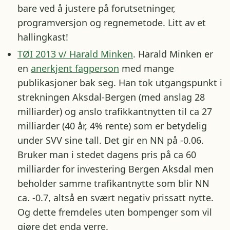
bare ved å justere på forutsetninger,
programversjon og regnemetode. Litt av et
hallingkast!
TØI 2013 v/ Harald Minken
. Harald Minken er
en
anerkjent fagperson
med mange
publikasjoner bak seg. Han tok utgangspunkt i
strekningen Aksdal-Bergen (med anslag 28
milliarder) og anslo trafikkantnytten til ca 27
milliarder (40 år, 4% rente) som er betydelig
under SVV sine tall. Det gir en NN på -0.06.
Bruker man i stedet dagens pris på ca 60
milliarder for investering Bergen Aksdal men
beholder samme trafikantnytte som blir NN
ca. -0.7, altså en svært negativ prissatt nytte.
Og dette fremdeles uten bompenger som vil
gjøre det enda verre.