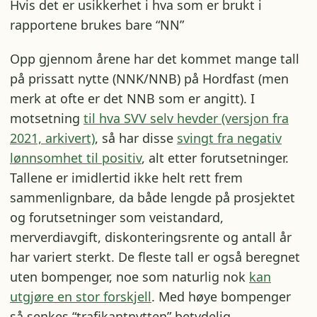
Hvis det er usikkerhet i hva som er brukt i
rapportene brukes bare “NN”
Opp gjennom årene har det kommet mange tall
på prissatt nytte (NNK/NNB) på Hordfast (men
merk at ofte er det NNB som er angitt). I
motsetning
til hva SVV selv hevder (versjon fra
2021, arkivert)
, så har disse
svingt fra negativ
lønnsomhet til positiv
, alt etter forutsetninger.
Tallene er imidlertid ikke helt rett frem
sammenlignbare, da både lengde på prosjektet
og forutsetninger som veistandard,
merverdiavgift, diskonteringsrente og antall år
har variert sterkt. De fleste tall er også beregnet
uten bompenger, noe som naturlig nok
kan
utgjøre en stor forskjell
. Med høye bompenger
så senkes “trafikantnytten” betydelig.