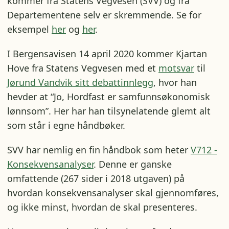
kommer fra Statens Vegvesen (SVV) og fra
Departementene selv er skremmende. Se for
eksempel
her
og
her
.
I Bergensavisen 14 april 2020 kommer Kjartan
Hove fra Statens Vegvesen med et
motsvar
til
Jørund Vandvik sitt debattinnlegg
, hvor han
hevder at “Jo, Hordfast er samfunnsøkonomisk
lønnsom”. Her har han tilsynelatende glemt alt
som står i egne håndbøker.
SVV har nemlig en fin håndbok som heter
V712 -
Konsekvensanalyser
. Denne er ganske
omfattende (267 sider i 2018 utgaven) på
hvordan konsekvensanalyser skal gjennomføres,
og ikke minst, hvordan de skal presenteres.