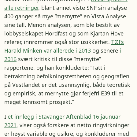
alle retninger
, blant annet viste SNF sin analyse
400 ganger så mye “mernytte” en Vista Analyse
sine tall. Menon analysen, som ble bestilt av
lobbyselskapet Hordfast og som Kjartan Hove
referer, innrømmer også stor usikkerhet.
TØI’s
Harald Minken var allerede i 2013
og senere
i
2016
svært kritisk til disse “mernytte”
rapportene, og han konkluderte: “Tatt i
betraktning befolkningstettheten og geografien
på Vestlandet er det usannsynlig, både teoretisk
og empirisk, at mernytte gjør ferjefri E39 til et
meget lønnsomt prosjekt.”
I
et innlegg i Stavanger Aftenblad 16 jaunuar
2021
, viser også forskere at netto ringvirkninger
er høyst variable og usikre, og konkluderer med