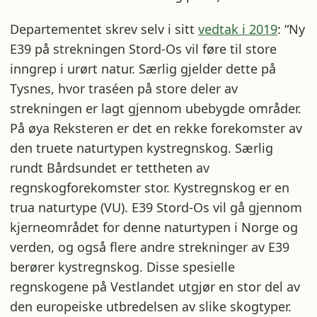
Departementet skrev selv i sitt
vedtak i 2019
: “Ny
E39 på strekningen Stord-Os vil føre til store
inngrep i urørt natur. Særlig gjelder dette på
Tysnes, hvor traséen på store deler av
strekningen er lagt gjennom ubebygde områder.
På øya Reksteren er det en rekke forekomster av
den truete naturtypen kystregnskog. Særlig
rundt Bårdsundet er tettheten av
regnskogforekomster stor. Kystregnskog er en
trua naturtype (VU). E39 Stord-Os vil gå gjennom
kjerneområdet for denne naturtypen i Norge og
verden, og også flere andre strekninger av E39
berører kystregnskog. Disse spesielle
regnskogene på Vestlandet utgjør en stor del av
den europeiske utbredelsen av slike skogtyper.