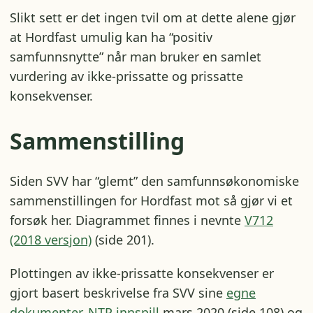
Slikt sett er det ingen tvil om at dette alene gjør
at Hordfast umulig kan ha “positiv
samfunnsnytte” når man bruker en samlet
vurdering av ikke-prissatte og prissatte
konsekvenser.
Sammenstilling
Siden SVV har “glemt” den samfunnsøkonomiske
sammenstillingen for Hordfast mot så gjør vi et
forsøk her. Diagrammet finnes i nevnte
V712
(2018 versjon)
(side 201).
Plottingen av ikke-prissatte konsekvenser er
gjort basert beskrivelse fra SVV sine
egne
dokumenter
,
NTP innspill
mars 2020 (side 108) og