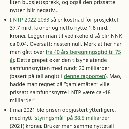
liten budsjettsprekk, og også den prissatte
nytten blir negativ…
I
NTP 2022-2033
så er kostnad for prosjektet
37,7 mrd. kroner og netto nytte 1,8 mrd.
kroner. Legger man til vedlikehold så blir NNK
ca 0.04. Oversatt: nesten null. Merk at her har
man gått over
fra 40 års beregningsgtid til 75
år
. Dette grepet øker den tilsynelatende
samfunnsnytten med rundt 20 milliarder
(basert på tall angitt i
denne rapporten
). Mao,
hadde man regnet på “gamlemåten” ville
prissatt samfunnsnytte i NTP være ca -18
milliarder!
I mai 2021 ble prisen oppjustert ytterligere,
med nytt
“styringsmål” på 38,5 milliarder
(2021) kroner. Bruker man samme nyttetall