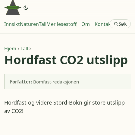
Søk
Innsikt
Naturen
Tall
Mer lesestoff
Om
Kontakt
Hjem
Tall
Hordfast CO2 utslipp
Forfatter:
Bomfast-redaksjonen
Hordfast og videre Stord-Bokn gir store utslipp
av CO2!